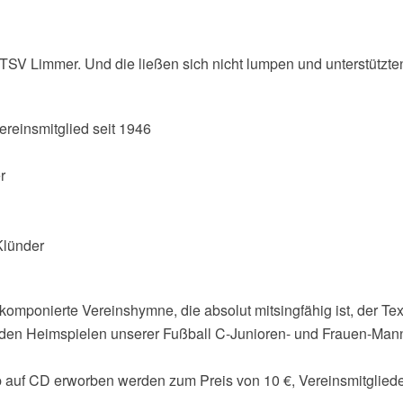
TSV Limmer. Und die ließen sich nicht lumpen und unterstützte
reinsmitglied seit 1946
r
Klünder
mponierte Vereinshymne, die absolut mitsingfähig ist, der Text
r den Heimspielen unserer Fußball C-Junioren- und Frauen-Mann
uf CD erworben werden zum Preis von 10 €, Vereinsmitglieder