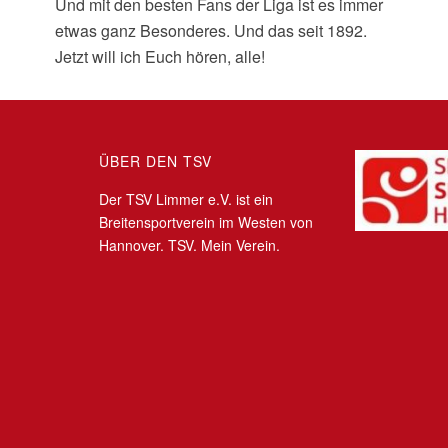
Und mit den besten Fans der Liga ist es immer
etwas ganz Besonderes. Und das seit 1892.
Jetzt will ich Euch hören, alle!
ÜBER DEN TSV
Der TSV Limmer e.V. ist ein
Breitensportverein im Westen von
Hannover. TSV. Mein Verein.